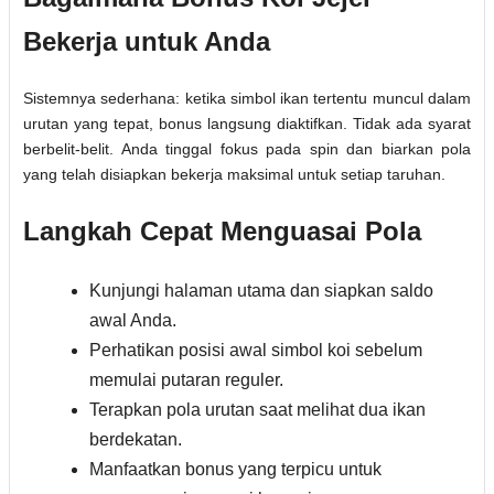
Bekerja untuk Anda
Sistemnya sederhana: ketika simbol ikan tertentu muncul dalam
urutan yang tepat, bonus langsung diaktifkan. Tidak ada syarat
berbelit-belit. Anda tinggal fokus pada spin dan biarkan pola
yang telah disiapkan bekerja maksimal untuk setiap taruhan.
Langkah Cepat Menguasai Pola
Kunjungi halaman utama dan siapkan saldo
awal Anda.
Perhatikan posisi awal simbol koi sebelum
memulai putaran reguler.
Terapkan pola urutan saat melihat dua ikan
berdekatan.
Manfaatkan bonus yang terpicu untuk