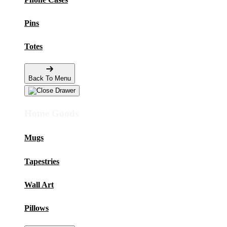
Pins
Totes
Back To Menu
Home Goods
Mugs
Tapestries
Wall Art
Pillows