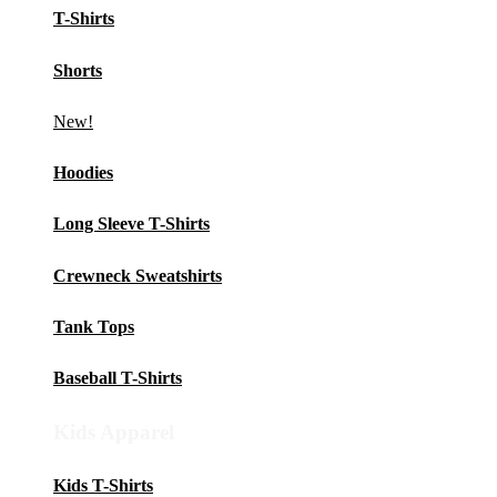
T-Shirts
Shorts
New!
Hoodies
Long Sleeve T-Shirts
Crewneck Sweatshirts
Tank Tops
Baseball T-Shirts
Kids Apparel
Kids T-Shirts