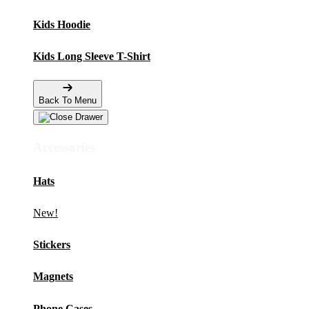
Kids Hoodie
Kids Long Sleeve T-Shirt
Back To Menu
Accessories
Hats
New!
Stickers
Magnets
Phone Cases