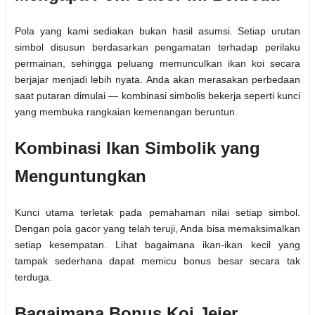
Pola yang kami sediakan bukan hasil asumsi. Setiap urutan
simbol disusun berdasarkan pengamatan terhadap perilaku
permainan, sehingga peluang memunculkan ikan koi secara
berjajar menjadi lebih nyata. Anda akan merasakan perbedaan
saat putaran dimulai — kombinasi simbolis bekerja seperti kunci
yang membuka rangkaian kemenangan beruntun.
Kombinasi Ikan Simbolik yang
Menguntungkan
Kunci utama terletak pada pemahaman nilai setiap simbol.
Dengan pola gacor yang telah teruji, Anda bisa memaksimalkan
setiap kesempatan. Lihat bagaimana ikan-ikan kecil yang
tampak sederhana dapat memicu bonus besar secara tak
terduga.
Bagaimana Bonus Koi Jejer